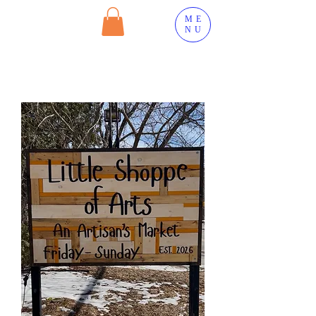
ME
NU